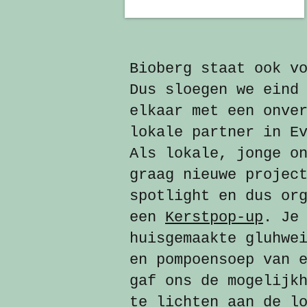
Bioberg staat ook v
Dus sloegen we eind
elkaar met een onve
lokale partner in E
Als lokale, jonge o
graag nieuwe projec
spotlight en dus or
een
Kerstpop-up
. Je
huisgemaakte gluhwe
en pompoensoep van 
gaf ons de mogelijk
te lichten aan de l