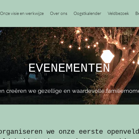
Onze visie en werkwijze
Over ons
Oogstkalender
Veldbezoek
B
EVENEMENTEN
n creëren we gezellige en waardevolle familiemom
organiseren we onze eerste openvel