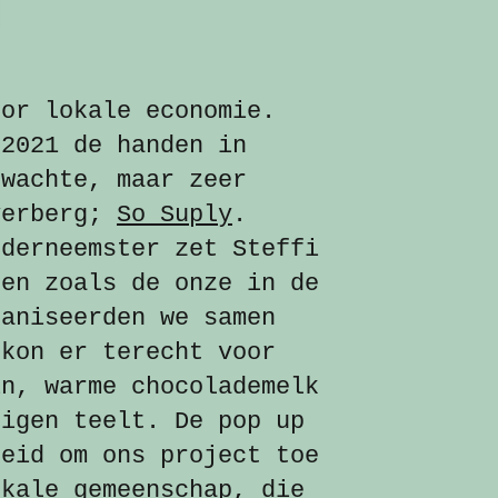
oor lokale economie.
 2021 de handen in
rwachte, maar zeer
verberg;
So Suply
.
nderneemster zet Steffi
ten zoals de onze in de
ganiseerden we samen
 kon er terecht voor
in, warme chocolademelk
eigen teelt. De pop up
heid om ons project toe
okale gemeenschap, die