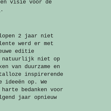
 en visie voor de
k
.
lopen 2 jaar niet
lente werd er met
euwe editie
 natuurlijk niet op
ken van duurzame en
talloze inspirerende
e ideeën op. We
 harte bedanken voor
lgend jaar opnieuw